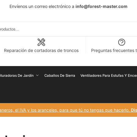
Envíenos un correo electrónico a
info@forest-master.com
Reparación de cortadoras de troncos
Preguntas frecuentes 
rituradoras De Jardín
Caballos De Sierra
Ventiladores Para Estufas Y Enc
eros, el IVA y los aranceles, para que tú no tengas que hacerlo.
Dis