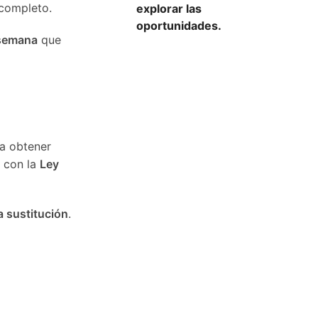
 completo.
explorar las
oportunidades.
 semana
que
ra obtener
 con la
Ley
 sustitución
.