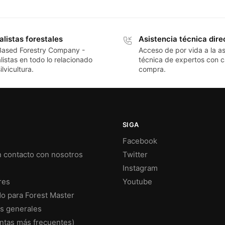
alistas forestales
Asistencia técnica dire
Based Forestry Company -
Acceso de por vida a la as
listas en todo lo relacionado
técnica de expertos con 
ilvicultura.
compra.
SIGA
Facebook
 contacto con nosotros
Twitter
Instagram
res
Youtube
do para Forest Master
s generales
ntas más frecuentes)