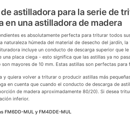
e astilladora para la serie de t
ra en una astilladora de madera
ndientes es absolutamente perfecta para triturar todos sus
 naturaleza húmeda del material de desecho del jardín, la 
 trituradora incluye un conducto de descarga superior que le 
e una placa ciega - esto significa que las astillas ya no pas
 son mayores de 10 mm. Estas astillas son perfectas para f
a y quiera volver a triturar o producir astillas más pequeña
ga en cuenta que cuando el conducto de descarga de astill
rción de madera aproximadamente 80/20). Si desea tritura
ción inferior.
actas FM6DD-MUL y FM4DDE-MUL