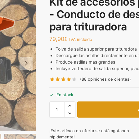
Kit de accesorios 
- Conducto de des
para trituradora
79,90
£
IVA incluido
Tolva de salida superior para trituradora
Descargue las astillas directamente en un
Produce astillas más grandes
Incluye vertedero de salida superior, pla
(88
opiniones de clientes)
En stock
¡Este artículo en oferta se está agotando
rápidamente!