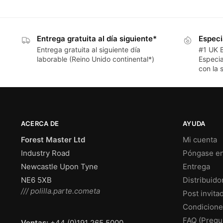
Entrega gratuita al día siguiente*
Especi
Entrega gratuita al siguiente día
#1 UK 
laborable (Reino Unido continental*)
Especia
con la s
ACERCA DE
AYUDA
Forest Master Ltd
Mi cuenta
Industry Road
Póngase en
Newcastle Upon Tyne
Entrega
NE6 5XB
Distribuido
/// polilla.parte.cometa
Post invita
Condicione
FAQ (Pregu
Ventas:
+44 (0)191 265 5000