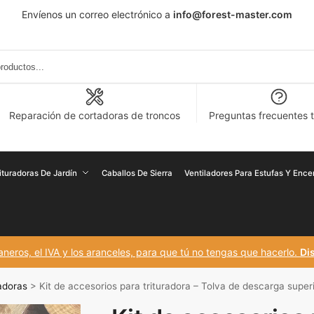
Envíenos un correo electrónico a
info@forest-master.com
Reparación de cortadoras de troncos
Preguntas frecuentes 
rituradoras De Jardín
Caballos De Sierra
Ventiladores Para Estufas Y Enc
eros, el IVA y los aranceles, para que tú no tengas que hacerlo.
Dis
adoras
>
Kit de accesorios para trituradora – Tolva de descarga superi