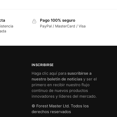
cta
Pago 100% seguro
istencia
PayPal / MasterCard / Visa
cada
INSCRIBIRSE
Haga clic aquí para
suscribirse a
nuestro boletín de noticias
y ser el
primero en recibir nuestro flujo
continuo de nuevos productos
innovadores y líderes del mercado.
© Forest Master Ltd. Todos los
derechos reservados