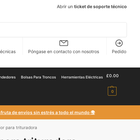
Abrir un
ticket de soporte técnico
Buscar en
técnicas
Póngase en contacto con nosotros
Pedido
£
0
.00
endedores
Bolsas Para Troncos
Herramientas Eléctricas
0
fruta de envíos sin estrés a todo el mundo 🌍
or para trituradora