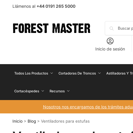
Llámenos al
+44 0191 265 5000
Inicio de sesión
Todos Los Productos
Cortadoras De Troncos
Astilladoras Y T
Cortacéspedes
Recursos
Nosotros nos encargamos de los trámites aduan
Inicio
>
Blog
>
Ventiladores para estufas