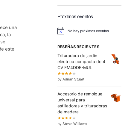
Próximos eventos
rece una
No hay próximos eventos.
A
ca, la
v
 se
i
RESEÑAS RECIENTES
s
de este
o
Trituradora de jardín
eléctrica compacta de 4
CV FM4DDE-MUL
by Adrian Stuart
Accesorio de remolque
universal para
astilladoras y trituradoras
de madera
by Steve Williams