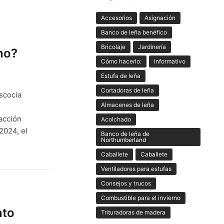
Accesorios
Asignación
Banco de leña benéfico
Bricolaje
Jardinería
no?
Cómo hacerlo:
Informativo
Estufa de leña
Cortadoras de leña
Escocia
Almacenes de leña
acción
Acolchado
 2024, el
Banco de leña de
Northumberland
Caballete
Caballete
Ventiladores para estufas
Consejos y trucos
Combustible para el invierno
nto
Trituradoras de madera