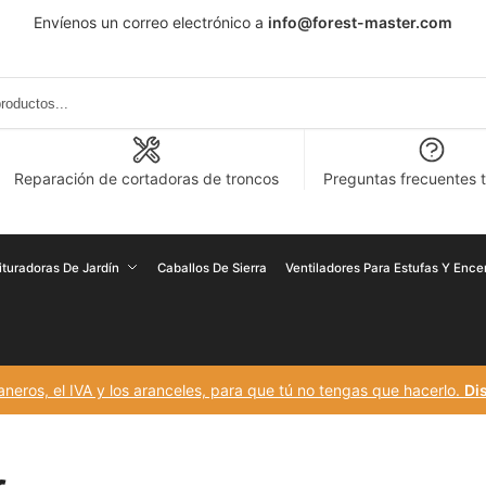
Envíenos un correo electrónico a
info@forest-master.com
Reparación de cortadoras de troncos
Preguntas frecuentes 
rituradoras De Jardín
Caballos De Sierra
Ventiladores Para Estufas Y Enc
eros, el IVA y los aranceles, para que tú no tengas que hacerlo.
Dis