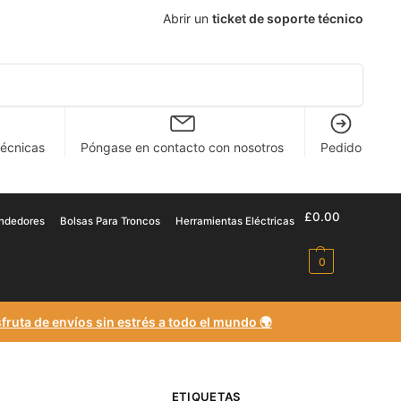
Abrir un
ticket de soporte técnico
Buscar en
técnicas
Póngase en contacto con nosotros
Pedido
£
0
.00
endedores
Bolsas Para Troncos
Herramientas Eléctricas
0
fruta de envíos sin estrés a todo el mundo 🌍
ETIQUETAS