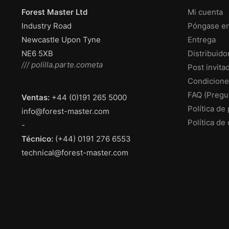
Forest Master Ltd
Mi cuenta
Industry Road
Póngase en
Newcastle Upon Tyne
Entrega
NE6 5XB
Distribuido
/// polilla.parte.cometa
Post invita
Condicione
FAQ (Pregu
Ventas:
+44 (0)191 265 5000
Política de
info@forest-master.com
Política de
-
Técnico:
(+44) 0191 276 6553
technical@forest-master.com