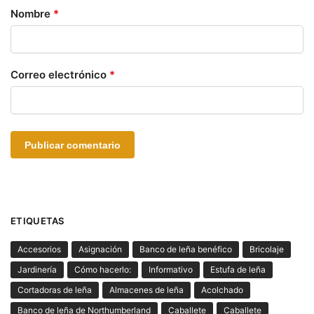
Nombre
*
Correo electrónico
*
ETIQUETAS
Accesorios
Asignación
Banco de leña benéfico
Bricolaje
Jardinería
Cómo hacerlo:
Informativo
Estufa de leña
Cortadoras de leña
Almacenes de leña
Acolchado
Banco de leña de Northumberland
Caballete
Caballete