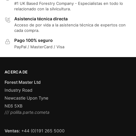
#1 UK Based Forestry Company - Especialistas en todo lo
relacionado con la silvicultura.
Asistencia técnica directa
Acceso de por vida a la asistencia técnica de expertos con
cada compra.
Pago 100% seguro
PayPal / MasterCard / Visa
ACERCA DE
Forest Master Ltd
Industry Road
Newcastle Upon Tyne
NE6 5XB
/// polilla.parte.cometa
Ventas:
+44 (0)191 265 5000