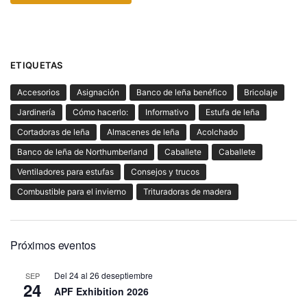
ETIQUETAS
Accesorios
Asignación
Banco de leña benéfico
Bricolaje
Jardinería
Cómo hacerlo:
Informativo
Estufa de leña
Cortadoras de leña
Almacenes de leña
Acolchado
Banco de leña de Northumberland
Caballete
Caballete
Ventiladores para estufas
Consejos y trucos
Combustible para el invierno
Trituradoras de madera
Próximos eventos
Del
24
al
26 de
septiembre
SEP
24
APF Exhibition 2026