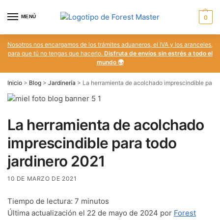
MENÚ
0
Nosotros nos encargamos de los trámites aduaneros, el IVA y los aranceles,
para que tú no tengas que hacerlo.
Disfruta de envíos sin estrés a todo el
mundo 🌍
Inicio
>
Blog
>
Jardinería
>
La herramienta de acolchado imprescindible para 
La herramienta de acolchado
imprescindible para todo
jardinero 2021
10 DE MARZO DE 2021
Tiempo de lectura:
7
minutos
Última actualización el 22 de mayo de 2024 por
Forest